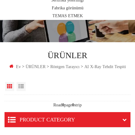
Sertifika yeterliliği
Fabrika görünümü
TEMAS ETMEK
ÜRÜNLER
>
>
>
Ev
ÜRÜNLER
Röntgen Tarayıcı
AI X-Ray Tehdit Tespiti
Grid View
List View
Road
0
page
0
strip
PRODUCT CATEGORY