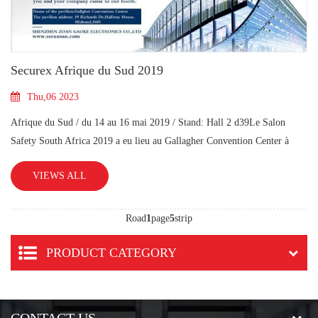
Securex Afrique du Sud 2019
Thu,06 2023
Afrique du Sud / du 14 au 16 mai 2019 / Stand: Hall 2 d39Le Salon
Safety South Africa 2019 a eu lieu au Gallagher Convention Center à
Sandton, Johannesburg, Afrique du Sud. C‘est le seul, le plus gran
VIEWS ALL
Road
1
page
5
strip
PRODUCT CATEGORY